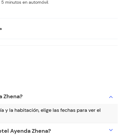
 5 minutos en automóvil.
va
da Zhena?
expand_more
a y la habitación, elige las fechas para ver el
expand_more
hotel Ayenda Zhena?