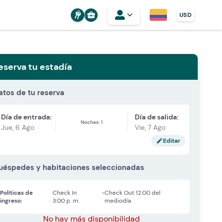
business_center
USD
eserva tu estadía
atos de tu reserva
Día de entrada:
Día de salida:
Noches: 1
Jue, 6 Ago
Vie, 7 Ago
Editar
edit
uéspedes y habitaciones seleccionadas
Políticas de
Check In
-
Check Out
12:00 del
ingreso:
3:00 p. m.
mediodía
No hay más disponibilidad