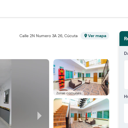
Calle 2N Numero 3A 26, Cúcuta
Ver mapa
location_on
R
D
Zonas comunes
H
arrow_right