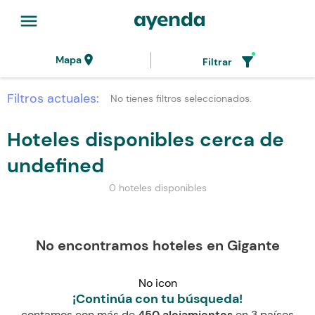
menu
location_on
filter_alt
Mapa
Filtrar
Filtros actuales:
No tienes filtros seleccionados.
Hoteles disponibles cerca de
undefined
0 hoteles disponibles
No encontramos hoteles en Gigante
No icon
¡Continúa con tu búsqueda!
contamos con más de
450 alojamientos
en 3 países