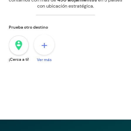
con ubicación estratégica.
Prueba otro destino
+
person_pin_circle
¡Cerca a ti!
Ver más