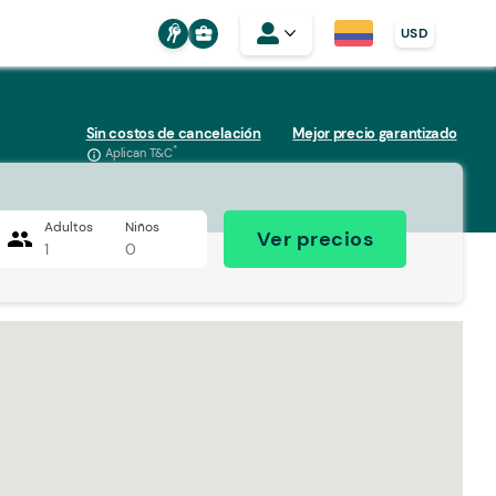
business_center
USD
Sin costos de cancelación
Mejor precio garantizado
*
Aplican T&C
info_outline
Adultos
Niños
people
Ver precios
1
0