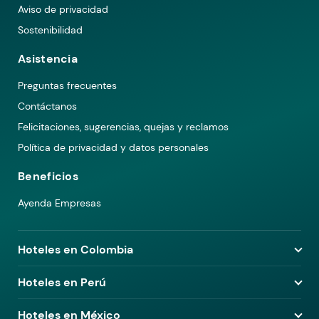
Aviso de privacidad
Sostenibilidad
Asistencia
Preguntas frecuentes
Contáctanos
Felicitaciones, sugerencias, quejas y reclamos
Política de privacidad y datos personales
Beneficios
Ayenda Empresas
Hoteles en Colombia
Hoteles en Medellín
Hoteles en Perú
Hoteles en Bogotá
Hoteles en Lima
Hoteles en México
Hoteles en Pereira