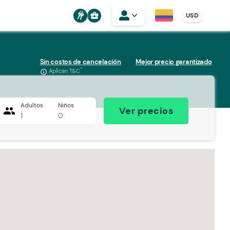
business_center
USD
Sin costos de cancelación
Mejor precio garantizado
*
Aplican T&C
info_outline
Adultos
Niños
people
Ver precios
1
0