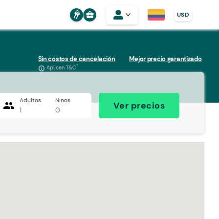
business_center
USD
Sin costos de cancelación
Mejor precio garantizado
*
Aplican T&C
info_outline
Adultos
Niños
people
Ver precios
1
0