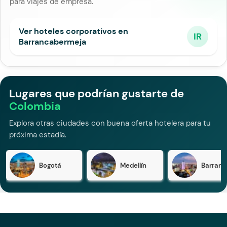
para viajes de empresa.
Ver hoteles corporativos en
IR
Barrancabermeja
Lugares que podrían gustarte de
Colombia
Explora otras ciudades con buena oferta hotelera para tu
próxima estadía.
Bogotá
Medellín
Barranqu