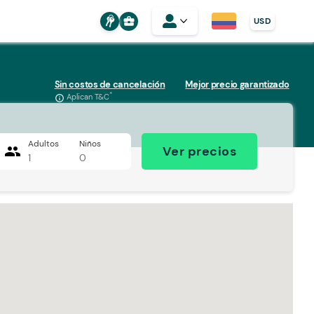
business_center
USD
Sin costos de cancelación
Mejor precio garantizado
*
Aplican T&C
info_outline
Adultos
Niños
people
Ver precios
1
0