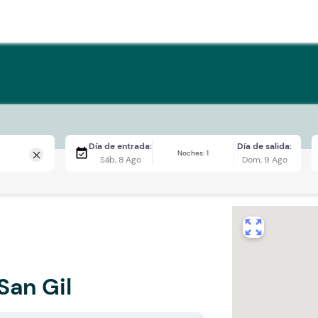
Día de entrada:
Día de salida:
event_available
Noches: 1
close
Sáb, 8 Ago
Dom, 9 Ago
zoom_out_map
San Gil