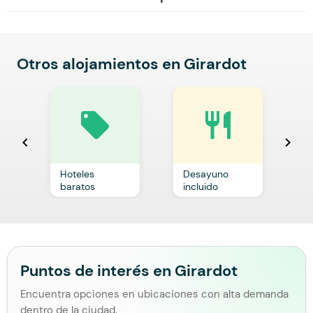
Otros alojamientos en Girardot
local_offer
restaurant
chevron_left
chevron_right
Hoteles
Desayuno
C
baratos
incluido
p
Puntos de interés en Girardot
Encuentra opciones en ubicaciones con alta demanda
dentro de la ciudad.