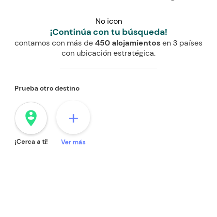
No icon
¡Continúa con tu búsqueda!
contamos con más de
450 alojamientos
en 3 países
con ubicación estratégica.
Prueba otro destino
+
person_pin_circle
¡Cerca a ti!
Ver más