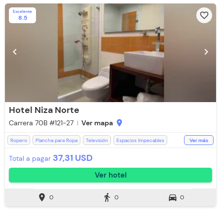
Excelente
favorite_border
8.5
chevron_left
chevron_right
Hotel Niza Norte
Carrera 70B #121-27
Ver mapa
location_on
Ropero
Plancha para Ropa
Televisión
Espacios Impecables
Ver más
Cocina
Ducha
Aceptan Niños
WiFi
Baño Privado
37,31 USD
Total a pagar
Toallas de cuerpo
Ver hotel
location_on
directions_walk
directions_car
0
0
0