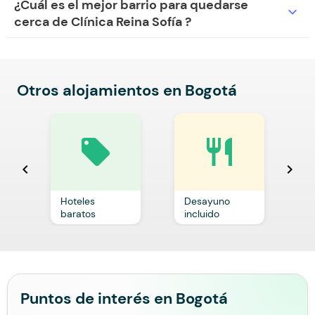
¿Cuál es el mejor barrio para quedarse
expand_more
cerca de Clínica Reina Sofía ?
Otros alojamientos en Bogotá
local_offer
restaurant
chevron_left
chevron_right
Hoteles
Desayuno
C
baratos
incluido
p
Puntos de interés en Bogotá