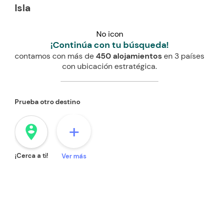
Isla
No icon
¡Continúa con tu búsqueda!
contamos con más de
450 alojamientos
en 3 países
con ubicación estratégica.
Prueba otro destino
+
person_pin_circle
¡Cerca a ti!
Ver más