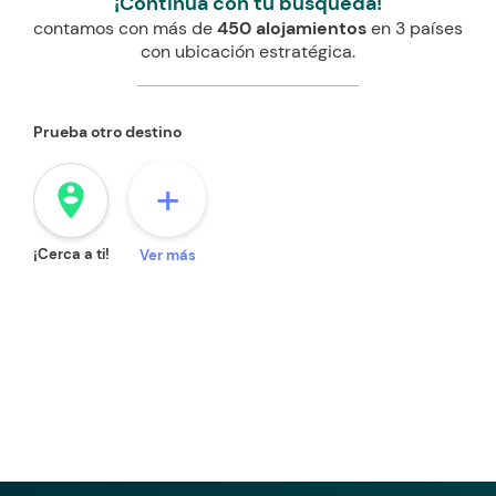
¡Continúa con tu búsqueda!
contamos con más de
450 alojamientos
en 3 países
con ubicación estratégica.
Prueba otro destino
+
person_pin_circle
¡Cerca a ti!
Ver más