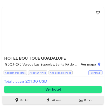
favorite_border
HOTEL BOUTIQUE GUADALUPE
G5QJ+2F5 Vereda Las Espuelas, Santa Fé de Antioquia, Antioquia
Ver mapa
location_on
Aceptan Mascotas
Aceptan Niños
Aire acondicionado
Ver más
Baño Privado
Bar
Desayuno incluido
Ducha
Jacuzzi
251,36 USD
Total a pagar
Parqueadero Nocturno
Piscina
Recepción de 24 horas
Ver hotel
Restaurante
Salón de Juegos
Televisión
Toallas
Toallas de cuerpo
WiFi
location_on
directions_walk
directions_car
3,0 km
44 min
8 min