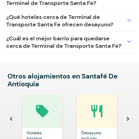
Terminal de Transporte Santa Fe?
¿Qué hoteles cerca de Terminal de
expand_more
Transporte Santa Fe ofrecen desayuno?
¿Cuál es el mejor barrio para quedarse
expand_more
cerca de Terminal de Transporte Santa Fe?
Otros alojamientos en Santafé De
Antioquia
local_offer
restaurant
chevron_left
chevron_right
Hoteles
Desayuno
C
baratos
incluido
p