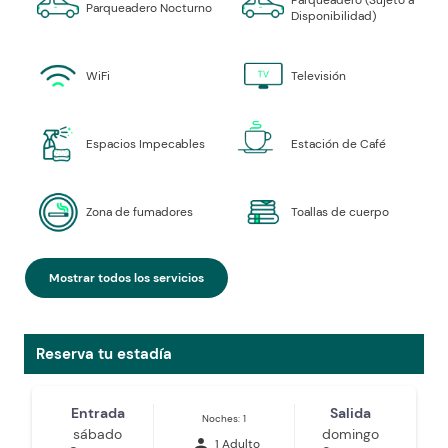
Parqueadero (Sujeto a
Parqueadero Nocturno
Disponibilidad)
WiFi
Televisión
Espacios Impecables
Estación de Café
Zona de fumadores
Toallas de cuerpo
Mostrar todos los servicios
Reserva tu estadía
Entrada
Salida
Noches: 1
sábado
domingo
person
1 Adulto