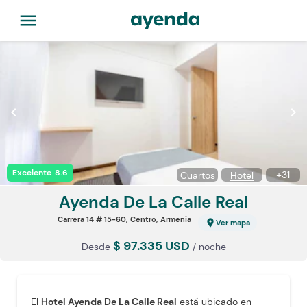
menu
chevron_left
chevron_right
Excelente
8.6
+
31
Cuartos
Hotel
Ayenda De
La Calle Real
Carrera 14 # 15-60, Centro, Armenia
location_on
Ver mapa
$ 97.335 USD
Desde
/ noche
El
Hotel Ayenda De La Calle Real
está ubicado en