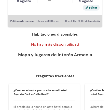
8 agosto
9 agosto
Editar
edit
Políticas de ingreso:
Check In
3:00 p. m.
-
Check Out
12:00 del mediodía
Habitaciones disponibles
No hay más disponibilidad
Mapa y lugares de interés
Armenia
Preguntas frecuentes
¿Cuál es el valor por noche en el hotel
¿Cuál es la ho
Ayenda De La Calle Real?
hotel Ayenda D
El precio de la noche en este hotel cambia
La hora de ingr