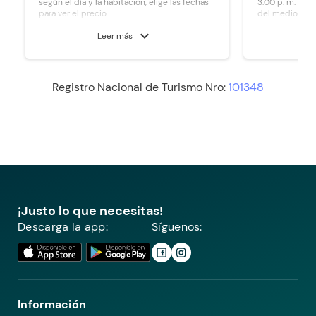
según el día y la habitación, elige las fechas
3:00 p. m. y la 
para ver el precio
del mediodía.
expand_more
Leer más
Registro Nacional de Turismo Nro:
101348
¡Justo lo que necesitas!
Descarga la app:
Síguenos:
Información