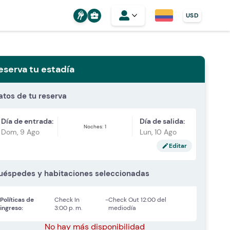
business_center
USD
eserva tu estadía
atos de tu reserva
Día de entrada:
Día de salida:
Noches: 1
Dom, 9 Ago
Lun, 10 Ago
Editar
edit
uéspedes y habitaciones seleccionadas
Políticas de
Check In
-
Check Out
12:00 del
ingreso:
3:00 p. m.
mediodía
No hay más disponibilidad