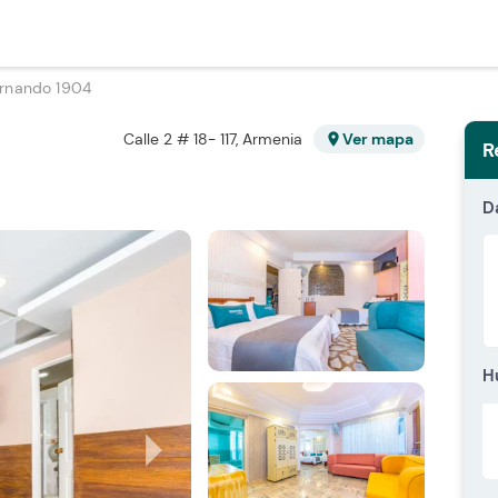
rnando 1904
Calle 2 # 18- 117, Armenia
Ver mapa
location_on
R
D
H
arrow_right