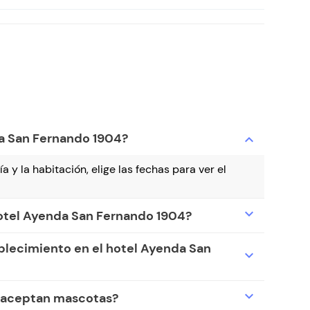
da San Fernando 1904?
expand_more
a y la habitación, elige las fechas para ver el
expand_more
hotel Ayenda San Fernando 1904?
ablecimiento en el hotel Ayenda San
expand_more
expand_more
e aceptan mascotas?