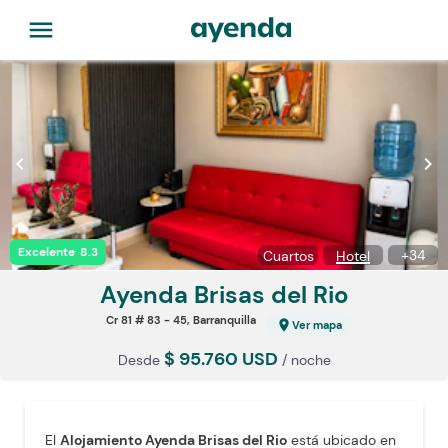
menu
chevron_left
chevron_right
Excelente
8.3
+
34
Cuartos
Hotel
Ayenda Brisas
del Rio
Cr 81 # 83 - 45, Barranquilla
location_on
Ver mapa
$ 95.760 USD
Desde
/ noche
El
Alojamiento Ayenda Brisas del Rio
está ubicado en