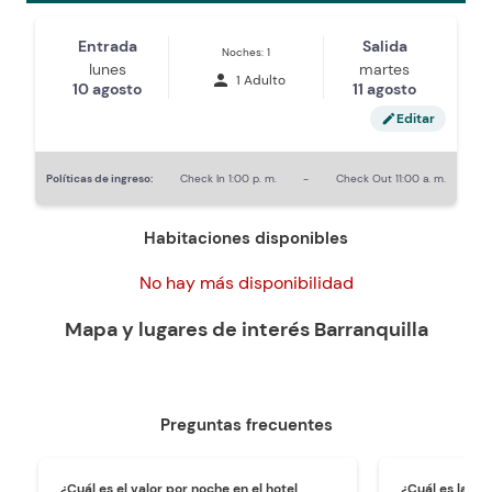
Entrada
Salida
Noches: 1
lunes
martes
person
1 Adulto
10 agosto
11 agosto
Editar
edit
Políticas de ingreso:
Check In
1:00 p. m.
-
Check Out
11:00 a. m.
Habitaciones disponibles
No hay más disponibilidad
Mapa y lugares de interés
Barranquilla
Preguntas frecuentes
¿Cuál es el valor por noche en el hotel
¿Cuál es la ho