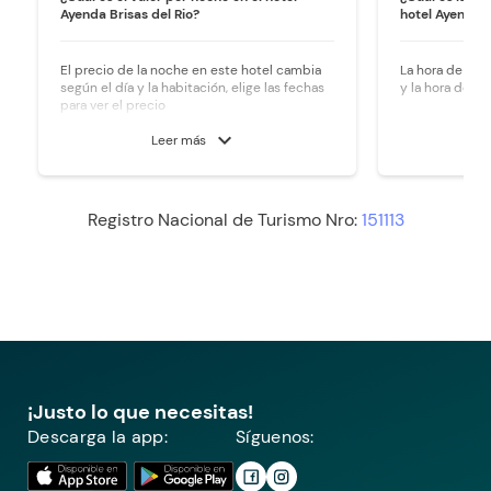
Ayenda Brisas del Rio?
hotel Ayenda B
El precio de la noche en este hotel cambia
La hora de ingre
según el día y la habitación, elige las fechas
y la hora de sal
para ver el precio
expand_more
Leer más
Registro Nacional de Turismo Nro:
151113
¡Justo lo que necesitas!
Descarga la app:
Síguenos: