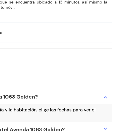
que se encuentra ubicado a 13 minutos, así mismo la
tomóvil.
va
da 1063 Golden?
expand_more
a y la habitación, elige las fechas para ver el
expand_more
hotel Ayenda 1063 Golden?