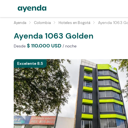
Ayenda 1063 G
Ayenda
Colombia
Hoteles en Bogotá
Ayenda 1063
Golden
$ 110.000 USD
Desde
/ noche
Excelente 8.5
arrow_left