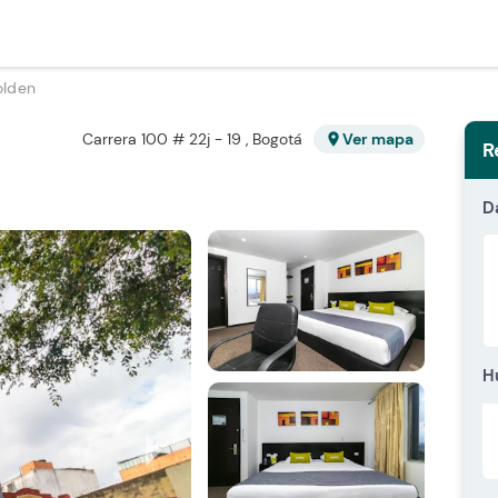
olden
Carrera 100 # 22j - 19 , Bogotá
Ver mapa
location_on
R
D
H
arrow_right