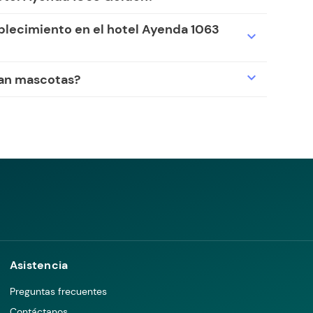
ablecimiento en el hotel Ayenda 1063
expand_more
expand_more
tan mascotas?
Asistencia
Preguntas frecuentes
Contáctanos