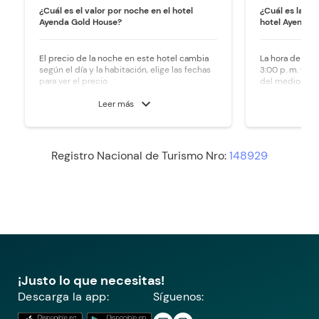
¿Cuál es el valor por noche en el hotel
¿Cuál es la ho
Ayenda Gold House?
hotel Ayenda 
El precio de la noche en este hotel cambia
La hora de ingr
según el día y la habitación, elige las fechas
3:00 p. m. y la 
para ver el precio
del mediodía.
expand_more
Leer más
Registro Nacional de Turismo Nro:
148929
¡Justo lo que necesitas!
Descarga la app:
Síguenos: