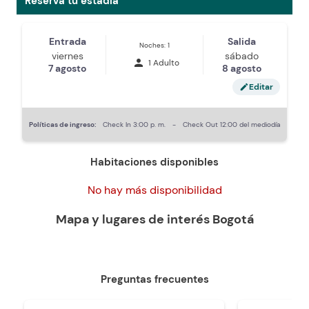
Reserva tu estadía
Entrada
Salida
Noches: 1
viernes
sábado
person
1 Adulto
7 agosto
8 agosto
Editar
edit
Políticas de ingreso:
Check In
3:00 p. m.
-
Check Out
12:00 del mediodía
Habitaciones disponibles
No hay más disponibilidad
Mapa y lugares de interés
Bogotá
Preguntas frecuentes