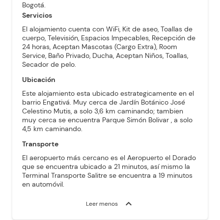
Bogotá.
Servicios
El alojamiento cuenta con WiFi, Kit de aseo, Toallas de
cuerpo, Televisión, Espacios Impecables, Recepción de
24 horas, Aceptan Mascotas (Cargo Extra), Room
Service, Baño Privado, Ducha, Aceptan Niños, Toallas,
Secador de pelo.
Ubicación
Este alojamiento esta ubicado estrategicamente en el
barrio Engativá. Muy cerca de Jardín Botánico José
Celestino Mutis, a solo 3,6 km caminando; tambien
muy cerca se encuentra Parque Simón Bolivar , a solo
4,5 km caminando.
Transporte
El aeropuerto más cercano es el Aeropuerto el Dorado
que se encuentra ubicado a 21 minutos, así mismo la
Terminal Transporte Salitre se encuentra a 19 minutos
en automóvil.
expand_more
Leer menos