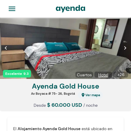
menu
chevron_left
chevron_right
Excelente
9.3
+
26
Cuartos
Hotel
Ayenda Gold
House
Av Boyaca # 75- 26, Bogotá
location_on
Ver mapa
$ 60.000 USD
Desde
/ noche
El
Alojamiento Ayenda Gold House
está ubicado en