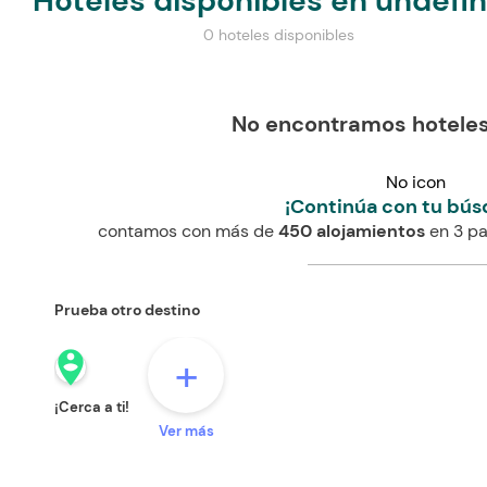
Hoteles disponibles en undefi
0 hoteles disponibles
No encontramos hoteles
No icon
¡Continúa con tu bús
contamos con más de
450 alojamientos
en 3 pa
Prueba otro destino
person_pin_circle
+
¡Cerca a ti!
Ver más