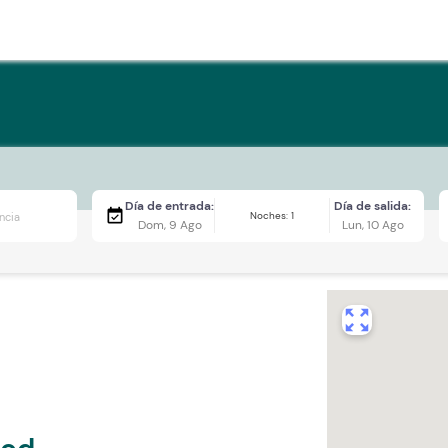
Día de entrada:
Día de salida:
event_available
Noches: 1
Dom, 9 Ago
Lun, 10 Ago
zoom_out_map