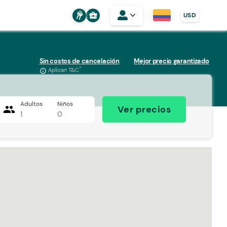
business_center
USD
Sin costos de cancelación
Mejor precio garantizado
*
Aplican T&C
info_outline
Adultos
Niños
people
Ver precios
1
0