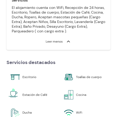
Servicios
El alojamiento cuenta con WiFi, Recepción de 24 horas,
Escritorio, Toallas de cuerpo, Estación de Café, Cocina,
Ducha, Ropero, Aceptan mascotas pequeñas (Cargo
Extra), Aceptan Niños, Silla Escritorio, Lavandería (Cargo
Extra), Baño Privado, Desayuno (Cargo Extra),
Parqueadero ( con cargo extra ).
expand_more
Leer menos
Servicios destacados
Escritorio
Toallas de cuerpo
Estación de Café
Cocina
Ducha
WiFi