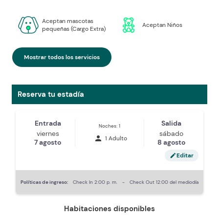
Aceptan mascotas
Aceptan Niños
pequeñas (Cargo Extra)
Mostrar todos los servicios
Reserva tu estadía
Entrada
Salida
Noches: 1
viernes
sábado
person
1 Adulto
7 agosto
8 agosto
Editar
edit
Políticas de ingreso:
Check In
2:00 p. m.
-
Check Out
12:00 del mediodía
Habitaciones disponibles