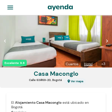
menu
chevron_left
chevron_right
Excelente
9.8
+
3
Cuartos
Hotel
Casa Maconglo
Calle 63#69-20, Bogotá
location_on
Ver mapa
El
Alojamiento Casa Maconglo
está ubicado en
Bogotá.