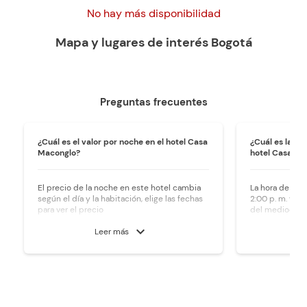
No hay más disponibilidad
Mapa y lugares de interés
Bogotá
Preguntas frecuentes
¿Cuál es el valor por noche en el hotel Casa
¿Cuál es la ho
Maconglo?
hotel Casa Ma
El precio de la noche en este hotel cambia
La hora de ingr
según el día y la habitación, elige las fechas
2:00 p. m. y la 
para ver el precio
del mediodía.
expand_more
Leer más