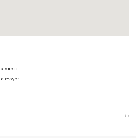
 a menor
 a mayor
(
1
)