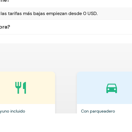
che?
las tarifas más bajas empiezan desde 0 USD.
bra?
restaurant
directions_car
yuno incluido
Con parqueadero