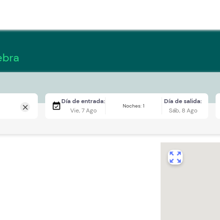
ebra
Día de entrada:
Día de salida:
event_available
Noches: 1
close
Vie, 7 Ago
Sáb, 8 Ago
zoom_out_map