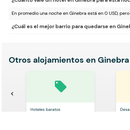
¿Cuánto vale un hotel en Ginebra para esta no
En promedio una noche en Ginebra está en 0 USD, pero 
¿Cuál es el mejor barrio para quedarse en Gine
Otros alojamientos en Ginebra
local_offer
chevron_left
Hoteles baratos
Desa