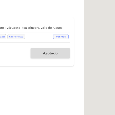
ro 1 Vía Costa Rica, Ginebra, Valle del Cauca
uzzi
Kitchenette
Ver más
bilidad)
Toallas
Toallas de cuerpo
s Impecables
Estación de Café
Agotado