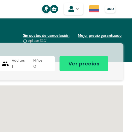
business_center
USD
Sin costos de cancelación
Mejor precio garantizado
*
Aplican T&C
info_outline
Adultos
Niños
people
Ver precios
1
0