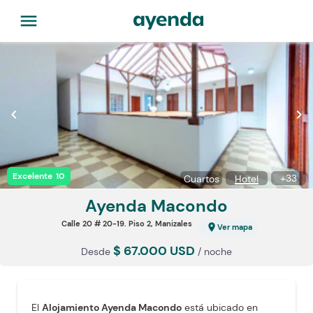
menu
chevron_left
chevron_right
Excelente
10
+
33
Cuartos
Hotel
Ayenda Macondo
Calle 20 # 20-19. Piso 2, Manizales
location_on
Ver mapa
$ 67.000 USD
Desde
/ noche
El
Alojamiento Ayenda Macondo
está ubicado en