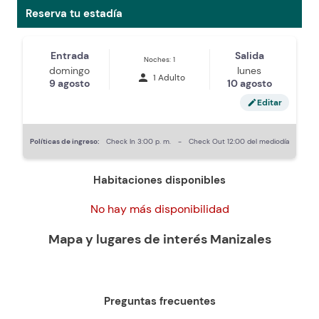
Reserva tu estadía
Entrada
Salida
Noches: 1
domingo
lunes
person
1 Adulto
9 agosto
10 agosto
Editar
edit
Políticas de ingreso:
Check In
3:00 p. m.
-
Check Out
12:00 del mediodía
Habitaciones disponibles
No hay más disponibilidad
Mapa y lugares de interés
Manizales
Preguntas frecuentes