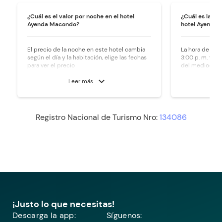
¿Cuál es el valor por noche en el hotel
¿Cuál es la ho
Ayenda Macondo?
hotel Ayenda
El precio de la noche en este hotel cambia
La hora de ingr
según el día y la habitación, elige las fechas
3:00 p. m. y la 
para ver el precio
del mediodía.
expand_more
Leer más
Registro Nacional de Turismo Nro:
134086
¡Justo lo que necesitas!
Descarga la app:
Síguenos: