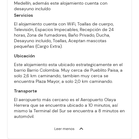
Medellín, además este alojamiento cuenta con
desayuno incluído
Servicios
El alojamiento cuenta con WiFi, Toallas de cuerpo,
Televisión, Espacios Impecables, Recepción de 24
horas, Zona de fumadores, Baño Privado, Ducha,
Desayuno incluido, Toallas, Aceptan mascotas
pequeñas (Cargo Extra).
Ubicación
Este alojamiento esta ubicado estrategicamente en el
barrio Barrio Colombia. Muy cerca de Pueblito Paisa, a
solo 2,6 km caminando; tambien muy cerca se
encuentra Plaza Mayor, a solo 2,0 km caminando.
Transporte
El aeropuerto más cercano es el Aeropuerto Olaya
Herrera que se encuentra ubicado a 10 minutos, así
mismo la Terminal del Sur se encuentra a 8 minutos en
automóvil.
expand_more
Leer menos