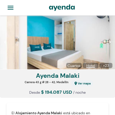
menu
chevron_left
chevron_right
+
23
Cuartos
Hotel
Ayenda Malaki
Carrera 43 g # 28 - 42, Medellín
location_on
Ver mapa
$ 194.087 USD
Desde
/ noche
El
Alojamiento Ayenda Malaki
está ubicado en