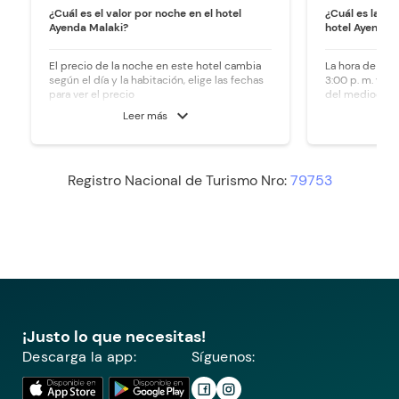
¿Cuál es el valor por noche en el hotel
¿Cuál es la ho
Ayenda Malaki?
hotel Ayenda 
El precio de la noche en este hotel cambia
La hora de ingr
según el día y la habitación, elige las fechas
3:00 p. m. y la 
para ver el precio
del mediodía.
expand_more
Leer más
Registro Nacional de Turismo Nro:
79753
¡Justo lo que necesitas!
Descarga la app:
Síguenos: