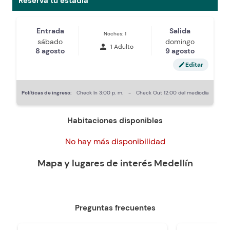
Reserva tu estadía
Entrada
Salida
Noches: 1
sábado
domingo
person
1 Adulto
8 agosto
9 agosto
Editar
edit
Políticas de ingreso:
Check In
3:00 p. m.
-
Check Out
12:00 del mediodía
Habitaciones disponibles
No hay más disponibilidad
Mapa y lugares de interés
Medellín
Preguntas frecuentes