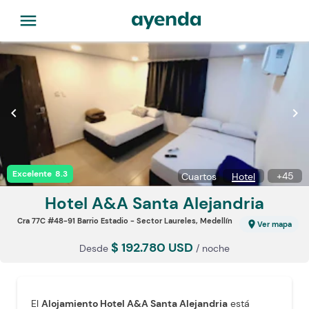
menu
chevron_left
chevron_right
Excelente
8.3
+
45
Cuartos
Hotel
Hotel A&A
Santa Alejandria
Cra 77C #48-91 Barrio Estadio - Sector Laureles, Medellín
location_on
Ver mapa
$ 192.780 USD
Desde
/ noche
El
Alojamiento Hotel A&A Santa Alejandria
está