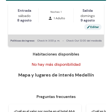
Entrada
Salida
Noches: 1
sábado
domingo
person
1 Adulto
8 agosto
9 agosto
Editar
edit
Políticas de ingreso:
Check In
3:00 p. m.
-
Check Out
12:00 del mediodía
Habitaciones disponibles
No hay más disponibilidad
Mapa y lugares de interés
Medellín
Preguntas frecuentes
¿Cuál es el valor por noche en el hotel A&A
¿Cuál es la ho