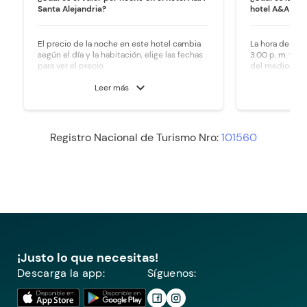
Santa Alejandria?
hotel A&A Sant
El precio de la noche en este hotel cambia
La hora de ingr
según el día y la habitación, elige las fechas
3:00 p. m. y la 
para ver el precio
del mediodía.
expand_more
Leer más
Registro Nacional de Turismo Nro:
101560
¡Justo lo que necesitas!
Descarga la app:
Síguenos: