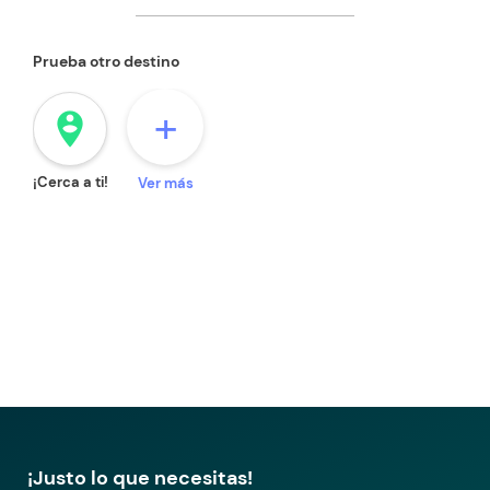
Prueba otro destino
+
person_pin_circle
¡Cerca a ti!
Ver más
¡Justo lo que necesitas!