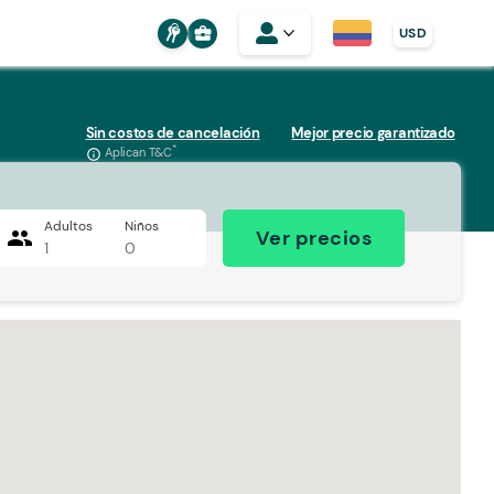
business_center
USD
Sin costos de cancelación
Mejor precio garantizado
*
Aplican T&C
info_outline
Adultos
Niños
people
Ver precios
1
0