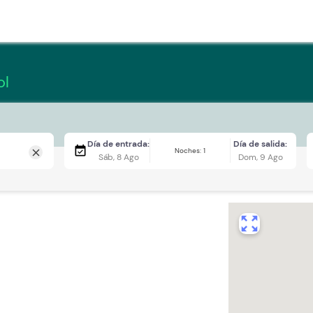
ol
Día de entrada:
Día de salida:
event_available
Noches: 1
close
Sáb, 8 Ago
Dom, 9 Ago
zoom_out_map