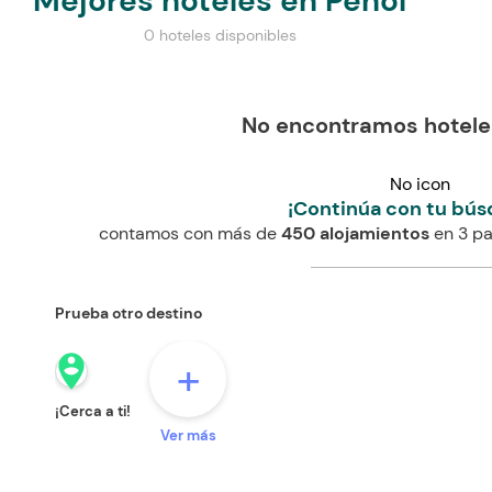
Mejores hoteles en Peñol
0 hoteles disponibles
No encontramos hotele
No icon
¡Continúa con tu bús
contamos con más de
450 alojamientos
en 3 pa
Prueba otro destino
person_pin_circle
+
¡Cerca a ti!
Ver más