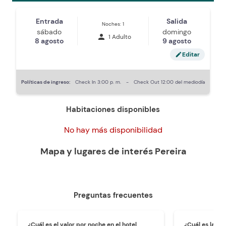
Entrada
Salida
Noches: 1
sábado
domingo
person
1 Adulto
8 agosto
9 agosto
Editar
edit
Políticas de ingreso:
Check In
3:00 p. m.
-
Check Out
12:00 del mediodía
Habitaciones disponibles
No hay más disponibilidad
Mapa y lugares de interés
Pereira
Preguntas frecuentes
¿Cuál es el valor por noche en el hotel
¿Cuál es la ho