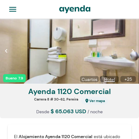
menu
chevron_left
chevron_right
Bueno
7.9
+
25
Cuartos
Hotel
Ayenda 1120
Comercial
Carrera 8 # 30-62, Pereira
location_on
Ver mapa
$ 65.063 USD
Desde
/ noche
El
Alojamiento Ayenda 1120 Comercial
está ubicado