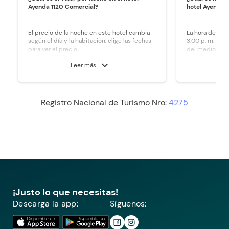
Ayenda 1120 Comercial?
hotel Ayenda 
El precio de la noche en este hotel cambia
La hora de ingr
según el día y la habitación, elige las fechas
3:00 p. m. y la 
para ver el precio
del mediodía.
expand_more
Leer más
Registro Nacional de Turismo Nro:
4275
¡Justo lo que necesitas!
Descarga la app:
Síguenos: