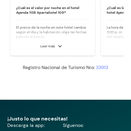
¿Cuál es el valor por noche en el hotel
¿Cuál es la ho
Ayenda 1138 Apartahotel 109?
hotel Ayenda 
El precio de la noche en este hotel cambia
La hora de ingr
según el día y la habitación, elige las fechas
3:00 p. m. y la 
para ver el precio
del mediodía.
expand_more
Leer más
Registro Nacional de Turismo Nro:
33913
¡Justo lo que necesitas!
Descarga la app:
Síguenos: