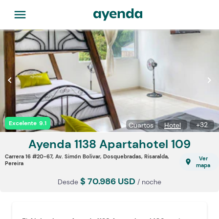
menu
chevron_left
chevron_right
Excelente
9.1
+
32
Cuartos
Hotel
Ayenda 1138
Apartahotel 109
Carrera 16 #20-67, Av. Simón Bolivar, Dosquebradas, Risaralda,
Ver
location_on
Pereira
mapa
$ 70.986 USD
Desde
/ noche