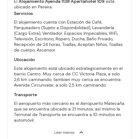
El
Alojamiento Ayenda 1138 Apartahotel 109
está
ubicado en Pereira.
Servicios
El alojamiento cuenta con Estación de Café,
Parqueadero (Sujeto a Disponibilidad), Lavandería
(Cargo Extra), Ventilador, Espacios Impecables, WiFi,
Televisión, Escritorio, Ropero, Ducha, Baño Privado,
Recepción de 24 horas, Toallas, Aceptan Niños, Toallas
de cuerpo, Ascensor.
Ubicación
Este alojamiento esta ubicado estrategicamente en el
barrio Centro. Muy cerca de CC Victoria Plaza, a solo
2,6 km caminando; tambien muy cerca se encuentra
Avenida Circunvalar, a solo 2,5 km caminando.
Transporte
El aeropuerto más cercano es el Aeropuerto Matecaña
que se encuentra ubicado a 21 minutos, así mismo la
Terminal de Transporte se encuentra a 10 minutos en
automóvil.
expand_more
Leer menos