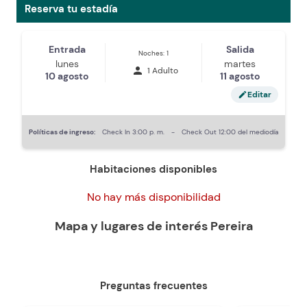
Reserva tu estadía
Entrada
Salida
Noches: 1
lunes
martes
person
1 Adulto
10 agosto
11 agosto
Editar
edit
Políticas de ingreso:
Check In
3:00 p. m.
-
Check Out
12:00 del mediodía
Habitaciones disponibles
No hay más disponibilidad
Mapa y lugares de interés
Pereira
Preguntas frecuentes