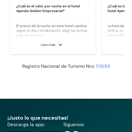
¿Cuál es el valor por noche en el hotel
¿Cuál es la ho
Ayenda Golden Empresarial?
hotel Ayenda 
El precio de la noche en este hotel cambia
La hora de ingr
según el día y la habitación, elige las fechas
3:00 p. m. y la 
para ver el precio
del mediodía.
expand_more
Leer más
Registro Nacional de Turismo Nro:
113688
¡Justo lo que necesitas!
Descarga la app:
Síguenos: