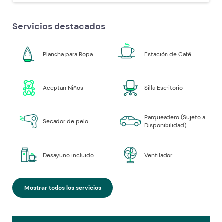
Servicios destacados
Plancha para Ropa
Estación de Café
Aceptan Niños
Silla Escritorio
Parqueadero (Sujeto a
Secador de pelo
Disponibilidad)
Desayuno incluido
Ventilador
Mostrar todos los servicios