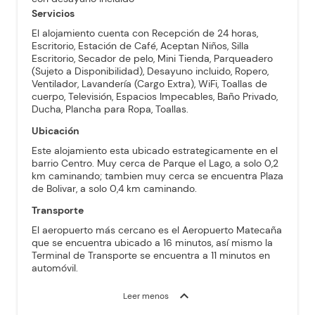
Servicios
El alojamiento cuenta con Recepción de 24 horas,
Escritorio, Estación de Café, Aceptan Niños, Silla
Escritorio, Secador de pelo, Mini Tienda, Parqueadero
(Sujeto a Disponibilidad), Desayuno incluido, Ropero,
Ventilador, Lavandería (Cargo Extra), WiFi, Toallas de
cuerpo, Televisión, Espacios Impecables, Baño Privado,
Ducha, Plancha para Ropa, Toallas.
Ubicación
Este alojamiento esta ubicado estrategicamente en el
barrio Centro. Muy cerca de Parque el Lago, a solo 0,2
km caminando; tambien muy cerca se encuentra Plaza
de Bolivar, a solo 0,4 km caminando.
Transporte
El aeropuerto más cercano es el Aeropuerto Matecaña
que se encuentra ubicado a 16 minutos, así mismo la
Terminal de Transporte se encuentra a 11 minutos en
automóvil.
expand_more
Leer menos