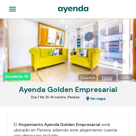
menu
chevron_left
chevron_right
Excelente
10
+
26
Cuartos
Hotel
Ayenda Golden
Empresarial
Cra 7 No 21-14 centro, Pereira
location_on
Ver mapa
El
Alojamiento Ayenda Golden Empresarial
está
ubicado en Pereira, además este alojamiento cuenta
con desayuno incluído