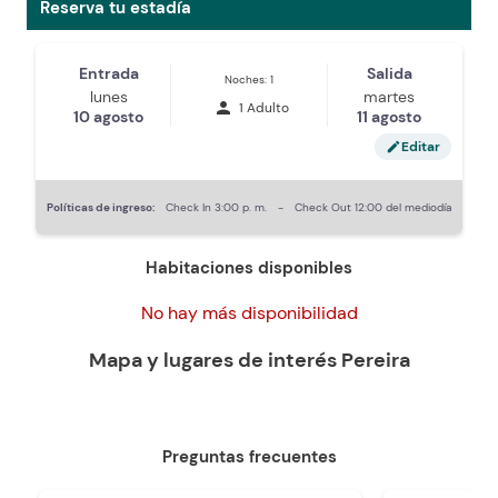
Reserva tu estadía
Entrada
Salida
Noches: 1
lunes
martes
person
1 Adulto
10 agosto
11 agosto
Editar
edit
Políticas de ingreso:
Check In
3:00 p. m.
-
Check Out
12:00 del mediodía
Habitaciones disponibles
No hay más disponibilidad
Mapa y lugares de interés
Pereira
Preguntas frecuentes