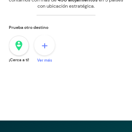
con ubicación estratégica.
Prueba otro destino
+
person_pin_circle
¡Cerca a ti!
Ver más