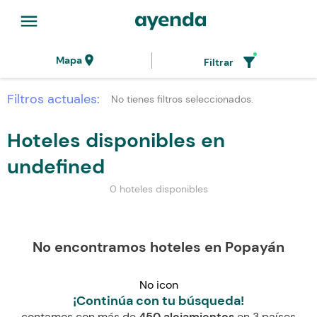
menu
location_on
filter_alt
Mapa
Filtrar
Filtros actuales:
No tienes filtros seleccionados.
Hoteles disponibles en
undefined
0 hoteles disponibles
No encontramos hoteles en Popayán
No icon
¡Continúa con tu búsqueda!
contamos con más de
450 alojamientos
en 3 países