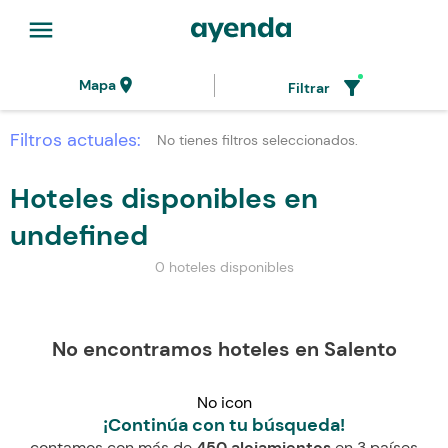
menu
location_on
filter_alt
Mapa
Filtrar
Filtros actuales:
No tienes filtros seleccionados.
Hoteles disponibles en
undefined
0 hoteles disponibles
No encontramos hoteles en Salento
No icon
¡Continúa con tu búsqueda!
contamos con más de
450 alojamientos
en 3 países