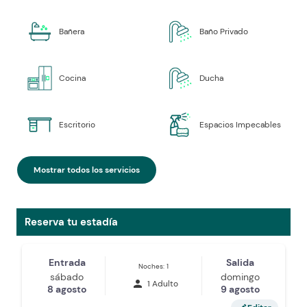
Bañera
Baño Privado
Cocina
Ducha
Escritorio
Espacios Impecables
Mostrar todos los servicios
Reserva tu estadía
Entrada
Salida
Noches: 1
sábado
domingo
person
1 Adulto
8 agosto
9 agosto