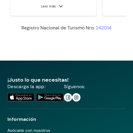
expand_more
Leer más
Registro Nacional de Turismo Nro:
242014
¡Justo lo que necesitas!
Descarga la app:
Síguenos:
Información
Asóciate con nosotros