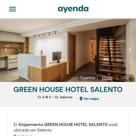
menu
chevron_left
chevron_right
+
57
Cuartos
Hotel
GREEN HOUSE
HOTEL SALENTO
Cr 4 # 3 - 13, Salento
location_on
Ver mapa
El
Alojamiento GREEN HOUSE HOTEL SALENTO
está
ubicado en Salento.