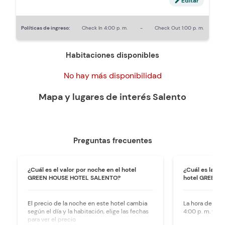
Editar
edit
Políticas de ingreso:
Check In
4:00 p. m.
-
Check Out
1:00 p. m.
Habitaciones disponibles
No hay más disponibilidad
Mapa y lugares de interés
Salento
Preguntas frecuentes
¿Cuál es el valor por noche en el hotel
¿Cuál es la ho
GREEN HOUSE HOTEL SALENTO?
hotel GREEN 
El precio de la noche en este hotel cambia
La hora de ingr
según el día y la habitación, elige las fechas
4:00 p. m. y la 
para ver el precio