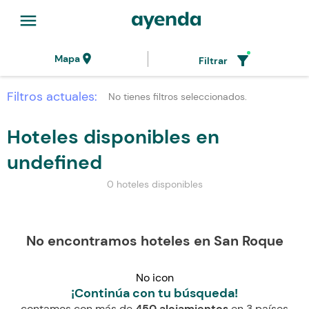
menu
location_on
filter_alt
Mapa
Filtrar
Filtros actuales:
No tienes filtros seleccionados.
Hoteles disponibles en
undefined
0 hoteles disponibles
No encontramos hoteles en San Roque
No icon
¡Continúa con tu búsqueda!
contamos con más de
450 alojamientos
en 3 países