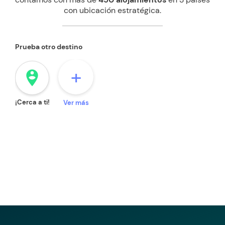
con ubicación estratégica.
Prueba otro destino
+
person_pin_circle
¡Cerca a ti!
Ver más