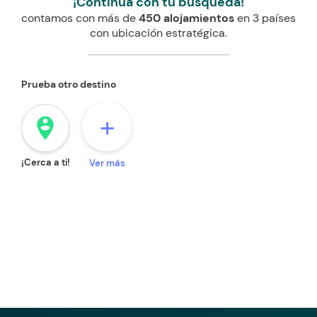
¡Continúa con tu búsqueda!
contamos con más de
450 alojamientos
en 3 países
con ubicación estratégica.
Prueba otro destino
+
person_pin_circle
¡Cerca a ti!
Ver más