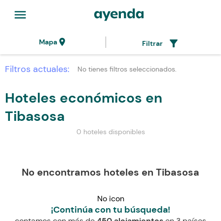
menu
location_on
filter_alt
Mapa
Filtrar
Filtros actuales:
No tienes filtros seleccionados.
Hoteles económicos en
Tibasosa
0 hoteles disponibles
No encontramos hoteles en Tibasosa
No icon
¡Continúa con tu búsqueda!
contamos con más de
450 alojamientos
en 3 países