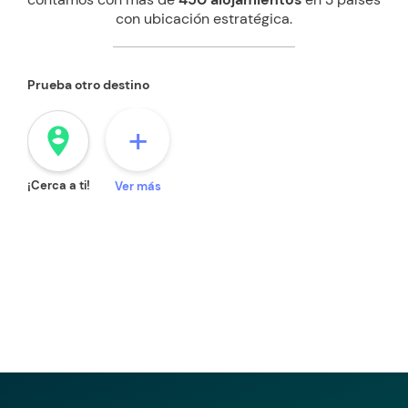
con ubicación estratégica.
Prueba otro destino
+
person_pin_circle
¡Cerca a ti!
Ver más