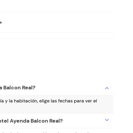
va
a Balcon Real?
expand_more
a y la habitación, elige las fechas para ver el
expand_more
otel Ayenda Balcon Real?