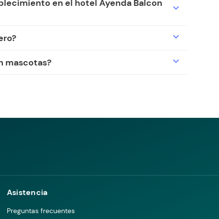
ablecimiento en el hotel Ayenda Balcon
expand_more
expand_more
ero?
expand_more
an mascotas?
Asistencia
Preguntas frecuentes