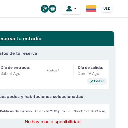
business_center
USD
eserva tu estadía
atos de tu reserva
Día de entrada:
Día de salida:
Noches: 1
Sáb, 8 Ago
Dom, 9 Ago
Editar
edit
uéspedes y habitaciones seleccionadas
Políticas de ingreso:
Check In
2:00 p. m.
-
Check Out
11:00 a. m.
No hay más disponibilidad