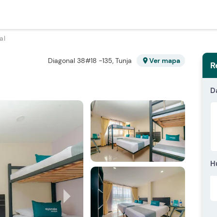
al
Diagonal 38#18 -135, Tunja
Ver mapa
location_on
R
D
H
arrow_right