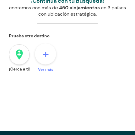
¡Continúa con tu búsqueda!
contamos con más de
450 alojamientos
en 3 países
con ubicación estratégica.
Prueba otro destino
+
person_pin_circle
¡Cerca a ti!
Ver más