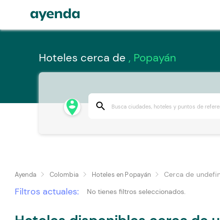
Hoteles cerca de
, Popayán
person_pin_circle
search
Cerca de undefi
Ayenda
Colombia
Hoteles en Popayán
Filtros actuales:
No tienes filtros seleccionados.