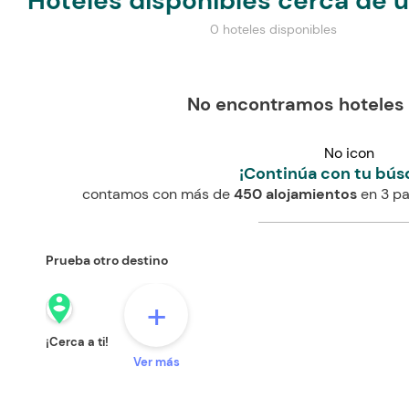
Hoteles disponibles cerca de 
0 hoteles disponibles
No encontramos hoteles
No icon
¡Continúa con tu bús
contamos con más de
450 alojamientos
en 3 pa
Prueba otro destino
person_pin_circle
+
¡Cerca a ti!
Ver más