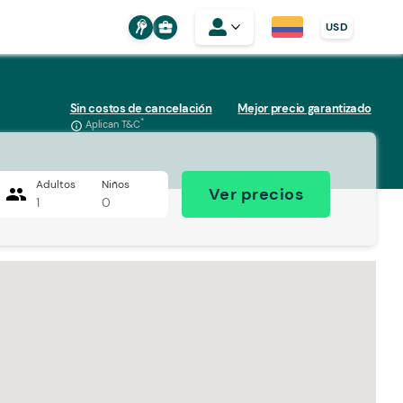
business_center
USD
Sin costos de cancelación
Mejor precio garantizado
*
Aplican T&C
info_outline
Adultos
Niños
people
Ver precios
1
0