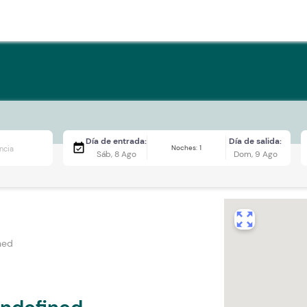
Día de entrada:
Día de salida:
event_available
Noches: 1
Sáb, 8 Ago
Dom, 9 Ago
zoom_out_map
ned