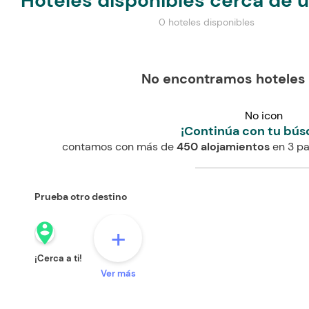
Hoteles disponibles cerca de 
0 hoteles disponibles
No encontramos hoteles
No icon
¡Continúa con tu bús
contamos con más de
450 alojamientos
en 3 pa
Prueba otro destino
person_pin_circle
+
¡Cerca a ti!
Ver más