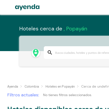
Hoteles cerca de
, Popayán
person_pin_circle
search
Cerca de undefi
Ayenda
Colombia
Hoteles en Popayán
Filtros actuales:
No tienes filtros seleccionados.