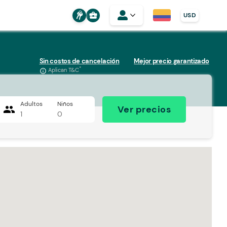
business_center
USD
Sin costos de cancelación
Mejor precio garantizado
*
Aplican T&C
info_outline
Adultos
Niños
people
Ver precios
1
0