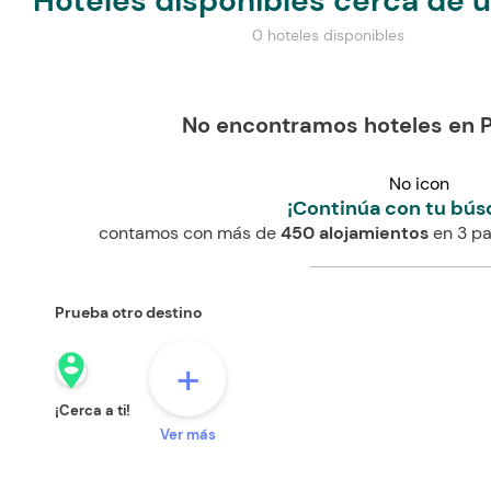
Hoteles disponibles cerca de 
0 hoteles disponibles
No encontramos hoteles en 
No icon
¡Continúa con tu bús
contamos con más de
450 alojamientos
en 3 pa
Prueba otro destino
person_pin_circle
+
¡Cerca a ti!
Ver más