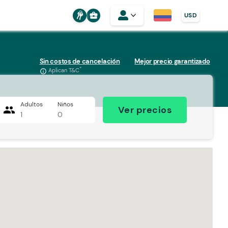
business_center
USD
Sin costos de cancelación
Mejor precio garantizado
*
Aplican T&C
info_outline
Adultos
Niños
people
Ver precios
1
0