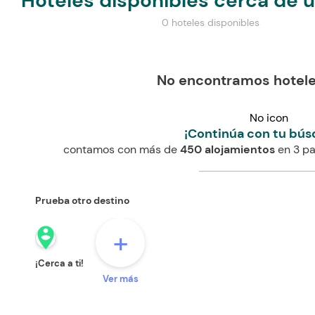
Hoteles disponibles cerca de 
0 hoteles disponibles
No encontramos hotele
No icon
¡Continúa con tu bús
contamos con más de
450 alojamientos
en 3 pa
Prueba otro destino
person_pin_circle
+
¡Cerca a ti!
Ver más