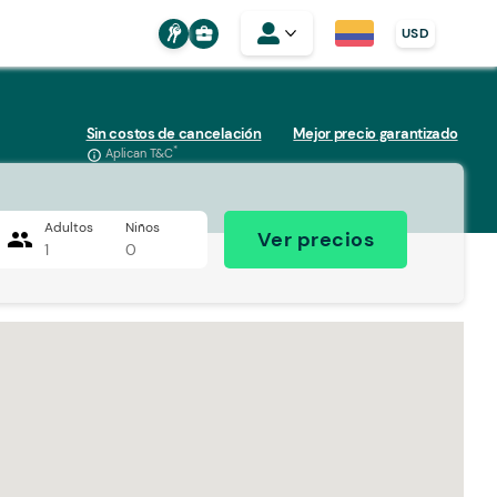
business_center
USD
Sin costos de cancelación
Mejor precio garantizado
*
Aplican T&C
info_outline
Adultos
Niños
people
Ver precios
1
0