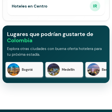
IR
Hoteles en Centro
Lugares que podrían gustarte de
Colombia
Explora otras ciudades con buena oferta hotelera para
tu próxima estadía.
Bogotá
Medellín
Barran