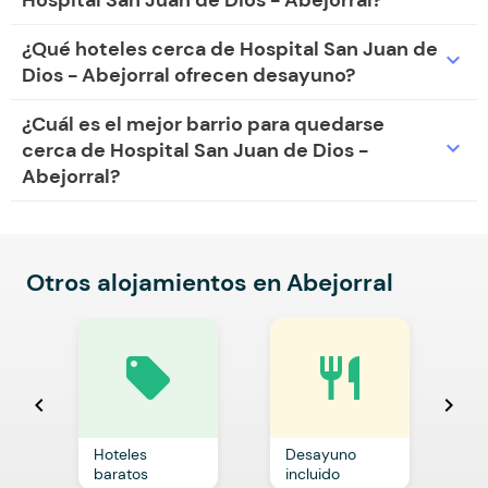
Hospital San Juan de Dios - Abejorral?
¿Qué hoteles cerca de Hospital San Juan de
expand_more
Dios - Abejorral ofrecen desayuno?
¿Cuál es el mejor barrio para quedarse
expand_more
cerca de Hospital San Juan de Dios -
Abejorral?
Otros alojamientos en Abejorral
local_offer
restaurant
chevron_left
chevron_right
Hoteles
Desayuno
C
baratos
incluido
p