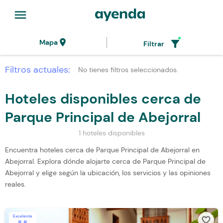
menu
location_on
filter_alt
Mapa
Filtrar
Filtros actuales:
No tienes filtros seleccionados.
Hoteles disponibles cerca de
Parque Principal de Abejorral
1 hoteles disponibles
Encuentra hoteles cerca de Parque Principal de Abejorral en
Abejorral. Explora dónde alojarte cerca de Parque Principal de
Abejorral y elige según la ubicación, los servicios y las opiniones
reales.
Excelente
favorite_border
8.8