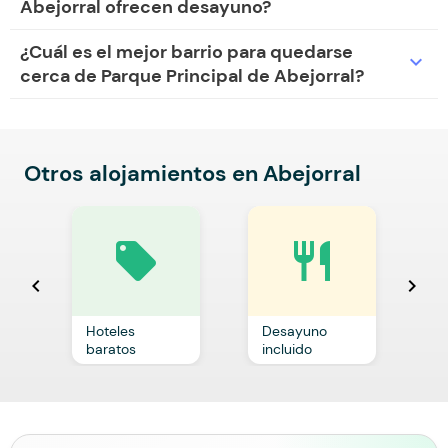
Abejorral ofrecen desayuno?
¿Cuál es el mejor barrio para quedarse
expand_more
cerca de Parque Principal de Abejorral?
Otros alojamientos en Abejorral
local_offer
restaurant
chevron_left
chevron_right
Hoteles
Desayuno
C
baratos
incluido
p