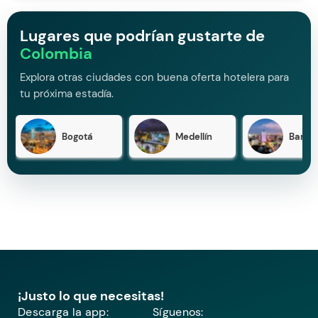
Lugares que podrían gustarte de
Colombia
Explora otras ciudades con buena oferta hotelera para
tu próxima estadía.
Bogotá
Medellín
Barran
¡Justo lo que necesitas!
Descarga la app:
Síguenos: