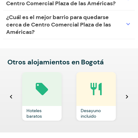
Centro Comercial Plaza de las Américas?
¿Cuál es el mejor barrio para quedarse
expand_more
cerca de Centro Comercial Plaza de las
Américas?
Otros alojamientos en Bogotá
local_offer
restaurant
chevron_left
chevron_right
Hoteles
Desayuno
C
baratos
incluido
p