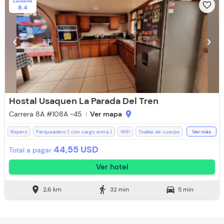
Excelente
favorite_border
8.4
chevron_left
chevron_right
Hostal Usaquen La Parada Del Tren
Carrera 8A #108A -45
Ver mapa
location_on
Ropero
Parqueadero ( con cargo extra )
WiFi
Toallas de cuerpo
Ver más
Televisión
Zona de fumadores
Ducha
Toallas
Baño Privado
44,55 USD
Total a pagar
Espacios Impecables
Jacuzzi
Ver hotel
location_on
directions_walk
directions_car
2,6 km
32 min
5 min