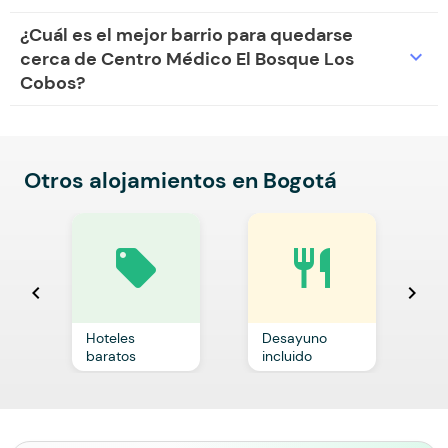
¿Cuál es el mejor barrio para quedarse
expand_more
cerca de Centro Médico El Bosque Los
Cobos?
Otros alojamientos en Bogotá
local_offer
restaurant
chevron_left
chevron_right
Hoteles
Desayuno
C
baratos
incluido
p