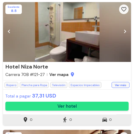
Excelente
favorite_border
8.5
chevron_left
chevron_right
Hotel Niza Norte
Carrera 70B #121-27
Ver mapa
location_on
Ropero
Plancha para Ropa
Televisión
Espacios Impecables
Ver más
Cocina
Ducha
Aceptan Niños
WiFi
Baño Privado
37,31 USD
Total a pagar
Toallas de cuerpo
Ver hotel
location_on
directions_walk
directions_car
0
0
0