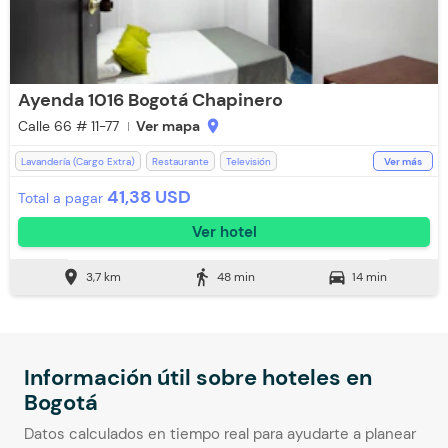
Ayenda 1016 Bogotá Chapinero
Calle 66 # 11-77
Ver mapa
location_on
Lavandería (Cargo Extra)
Restaurante
Televisión
Ver más
Espacios Impecables
WiFi
Desayuno incluido
Ducha
41,38 USD
Total a pagar
Baño Privado
Recepción de 24 horas
Toallas
Aceptan Niños
Ver hotel
Toallas de cuerpo
location_on
directions_walk
directions_car
3,7 km
48 min
14 min
Información útil sobre hoteles en
Bogotá
Datos calculados en tiempo real para ayudarte a planear