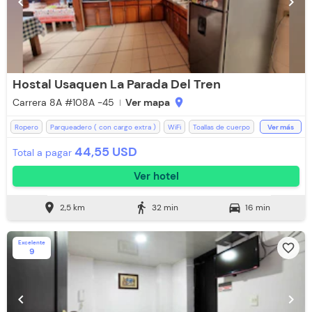
chevron_left
chevron_right
Hostal Usaquen La Parada Del Tren
Carrera 8A #108A -45
Ver mapa
location_on
Ropero
Parqueadero ( con cargo extra )
WiFi
Toallas de cuerpo
Ver más
Televisión
Zona de fumadores
Ducha
Toallas
Baño Privado
44,55 USD
Total a pagar
Espacios Impecables
Jacuzzi
Ver hotel
location_on
directions_walk
directions_car
2,5 km
32 min
16 min
Excelente
favorite_border
9
chevron_left
chevron_right