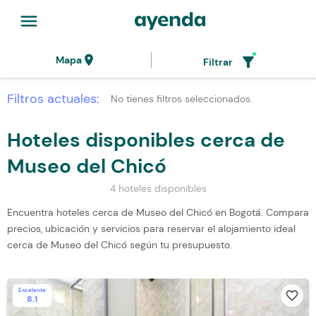
menu
location_on
filter_alt
Mapa
Filtrar
Filtros actuales:
No tienes filtros seleccionados.
Hoteles disponibles cerca de
Museo del Chicó
4 hoteles disponibles
Encuentra hoteles cerca de Museo del Chicó en Bogotá. Compara
precios, ubicación y servicios para reservar el alojamiento ideal
cerca de Museo del Chicó según tu presupuesto.
Excelente
favorite_border
8.1