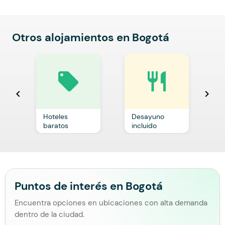
Otros alojamientos en Bogotá
local_offer
restaurant
chevron_left
chevron_right
Hoteles
Desayuno
C
baratos
incluido
p
Puntos de interés en Bogotá
Encuentra opciones en ubicaciones con alta demanda
dentro de la ciudad.