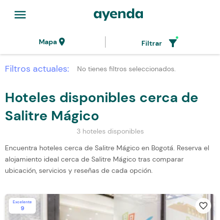
menu
location_on
filter_alt
Mapa
Filtrar
Filtros actuales:
No tienes filtros seleccionados.
Hoteles disponibles cerca de
Salitre Mágico
3 hoteles disponibles
Encuentra hoteles cerca de Salitre Mágico en Bogotá. Reserva el
alojamiento ideal cerca de Salitre Mágico tras comparar
ubicación, servicios y reseñas de cada opción.
Excelente
favorite_border
9