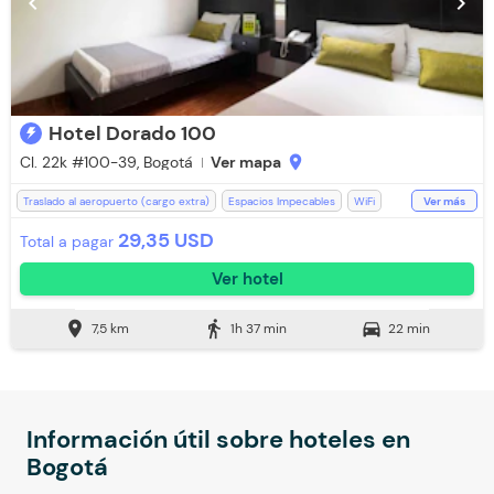
chevron_left
chevron_right
Hotel Dorado 100
Cl. 22k #100-39, Bogotá
Ver mapa
location_on
Traslado al aeropuerto (cargo extra)
Espacios Impecables
WiFi
Ver más
Ducha
Toallas de cuerpo
Teléfono
Baño Privado
29,35 USD
Total a pagar
Recepción de 24 horas
Aceptan Niños
Ver hotel
Aceptan mascotas pequeñas (Cargo Extra)
Televisión
Toallas
location_on
directions_walk
directions_car
7,5 km
1h 37 min
22 min
Información útil sobre hoteles en
Bogotá