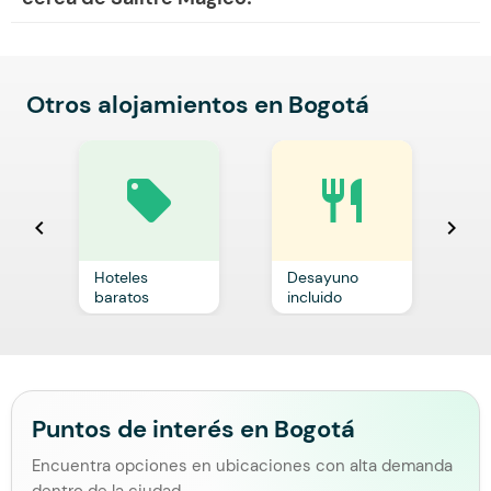
Otros alojamientos en Bogotá
local_offer
restaurant
chevron_left
chevron_right
Hoteles
Desayuno
C
baratos
incluido
p
Puntos de interés en Bogotá
Encuentra opciones en ubicaciones con alta demanda