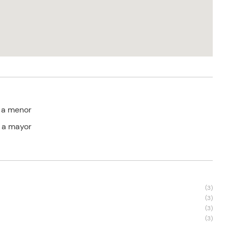
 a menor
 a mayor
s
(
3
)
(
3
)
(
3
)
(
3
)