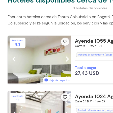
Hoteles disponibles cerca de T
3 hoteles disponibles
Encuentra hoteles cerca de Teatro Colsubsidio en Bogotá. E
Colsubsidio y elige según la ubicación, los servicios y las o
Ayenda 1055 Ag
Excelente
favorite_border
9.3
Carrera 39 #25 - 81
Traslado al aeropuerto (cargo
chevron_left
chevron_right
Lavandería (Cargo Extra)
Te
Total a pagar
Desayuno incluido
Ducha
27,43 USD
Recepción de 24 horas
Toa
Toallas de cuerpo
Estación
Viaje de negocios
Ayenda 1024 Ag
Excelente
favorite_border
9
Calle 24 B # 44 A- 53
Traslado al aeropuerto (cargo