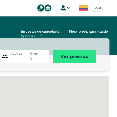
business_center
USD
Sin costos de cancelación
Mejor precio garantizado
*
Aplican T&C
info_outline
Adultos
Niños
people
Ver precios
1
0