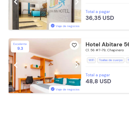
chevron_left
chevron_right
Espacios Impecables
WiFi
Total a pagar
Baño Privado
Recepción de
36,35 USD
Toallas de cuerpo
Teléfono
Lavandería (Cargo Extra)
E
Viaje de negocios
Hotel Abitare 5
Excelente
favorite_border
9.3
Cl. 56 #7-79, Chapinero
WiFi
Toallas de cuerpo
T
chevron_left
chevron_right
Recepción de 24 horas
Ba
Total a pagar
Escritorio
Estación de Caf
48,8 USD
Zona de fumadores
Acepta
Parqueadero (Sujeto a Disponi
Viaje de negocios
Ascensor
Desayuno (Cargo
Secador de pelo
Lavanderí