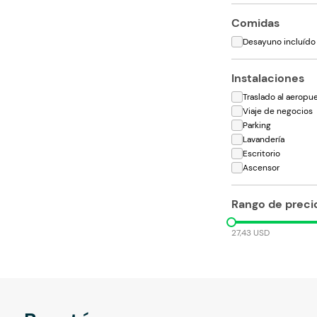
Comidas
Desayuno incluído
Instalaciones
Traslado al aeropu
Viaje de negocios
Parking
Lavandería
Escritorio
Ascensor
Rango de preci
27,43 USD