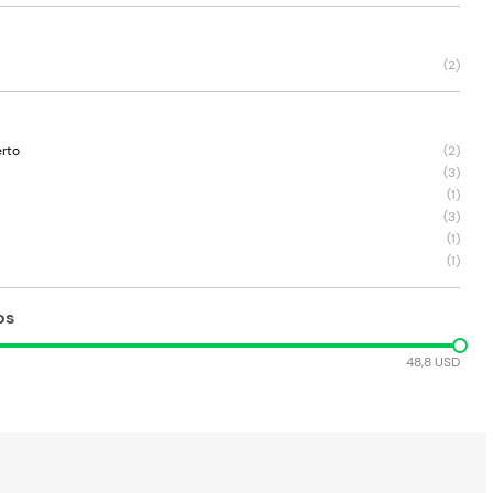
(
2
)
erto
(
2
)
(
3
)
(
1
)
(
3
)
(
1
)
(
1
)
os
48,8 USD