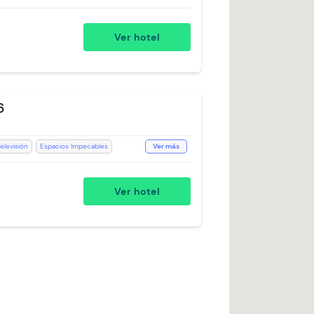
Desayuno incluido
Ducha
 24 horas
Mini Bar
Ver hotel
Aceptan Niños
stación de Café
Toallas
6
elevisión
Espacios Impecables
Ver más
ño Privado
Ducha
Toallas
é
Teléfono
Planta Electrica
Ver hotel
n Niños
Room Service
bilidad)
Caja Fuerte
Mini Bar
 Extra)
Botones
Silla Escritorio
a (Cargo Extra)