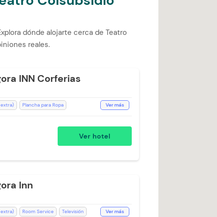
eatro Colsubsidio
xplora dónde alojarte cerca de Teatro
piniones reales.
ora INN Corferias
 extra)
Plancha para Ropa
Ver más
levisión
Espacios Impecables
WiFi
Mini Bar
Teléfono
Baño Privado
Ver hotel
llas
Kit de aseo
Aceptan Niños
 de Café
ora Inn
 extra)
Room Service
Televisión
Ver más