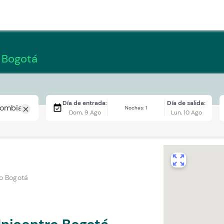
 Bogotá
Día de entrada:
Día de salida:
event_available
Noches: 1
close
Dom, 9 Ago
Lun, 10 Ago
zoom_out_map
o Bogotá