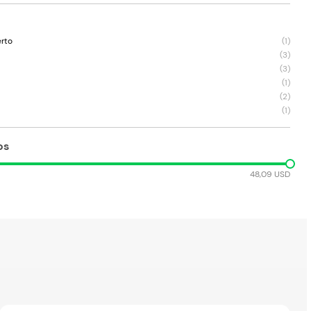
erto
(
1
)
(
3
)
(
3
)
(
1
)
(
2
)
(
1
)
os
48,09 USD