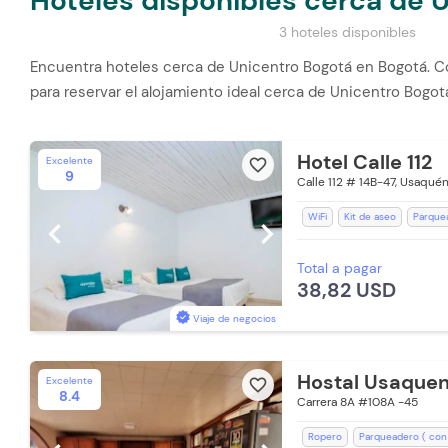
Hoteles disponibles cerca de 
3 hoteles disponibles
Encuentra hoteles cerca de Unicentro Bogotá en Bogotá. Co
para reservar el alojamiento ideal cerca de Unicentro Bogo
Hotel Calle 112
Excelente
favorite_border
9
Calle 112 # 14B-47, Usaqué
WiFi
Kit de aseo
Parquea
chevron_left
chevron_right
Televisión
Espacios Impeca
Total a pagar
Desayuno (Cargo Extra)
D
38,82 USD
Recepción de 24 horas
Toa
Toallas de cuerpo
Viaje de negocios
Hostal Usaquen
Excelente
favorite_border
8.4
Carrera 8A #108A -45
Ropero
Parqueadero ( con 