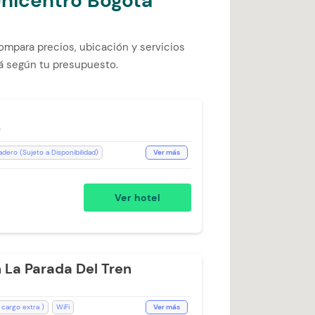
Unicentro Bogotá
mpara precios, ubicación y servicios
tá según tu presupuesto.
n
dero (Sujeto a Disponibilidad)
Ver más
bles
Lavandería (Cargo Extra)
ucha
Baño Privado
Ver hotel
llas
Aceptan Niños
 La Parada Del Tren
cargo extra )
WiFi
Ver más