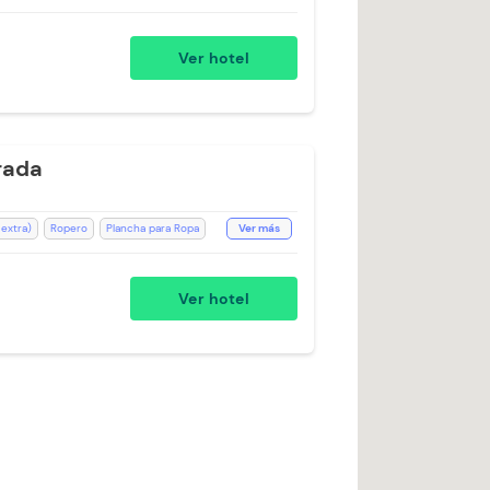
n
Zona de fumadores
Ducha
acios Impecables
Jacuzzi
Ver hotel
rada
 extra)
Ropero
Plancha para Ropa
Ver más
iFi
Espacios Impecables
Kit de aseo
o
Televisión
Ducha
Ver hotel
Secador de pelo
rqueadero Externo
Estación de Café
ce
bilidad)