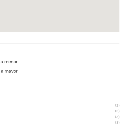
 a menor
 a mayor
s
(
2
)
(
3
)
(
3
)
(
3
)