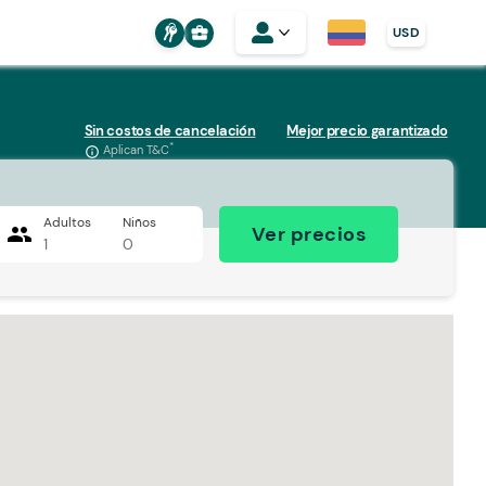
business_center
USD
Sin costos de cancelación
Mejor precio garantizado
*
Aplican T&C
info_outline
Adultos
Niños
people
Ver precios
1
0